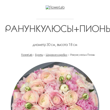
РАНУНКУЛЮСЫ+ПИОН
диаметр 30 см, высота 18 см
FlowerLab
»
Букеты
»
Широкие коробки
»
Ранункулюсы+Пионы
ВЫ ЗДЕСЬ