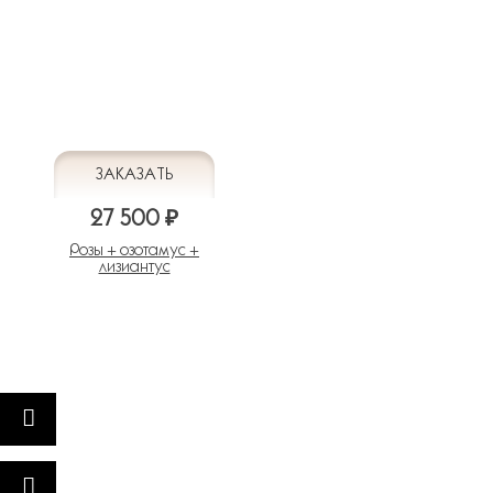
27 500 ₽
Розы + озотамус +
лизиантус