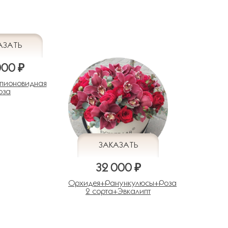
000 ₽
+ пионовидная
оза
32 000 ₽
Орхидея+Ранункулюсы+Роза
2 сорта+Эвкалипт