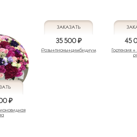
35 500 ₽
45 
Розы+пионы+цимбидиум
Гортензия 
р
00 ₽
пионовидная
за