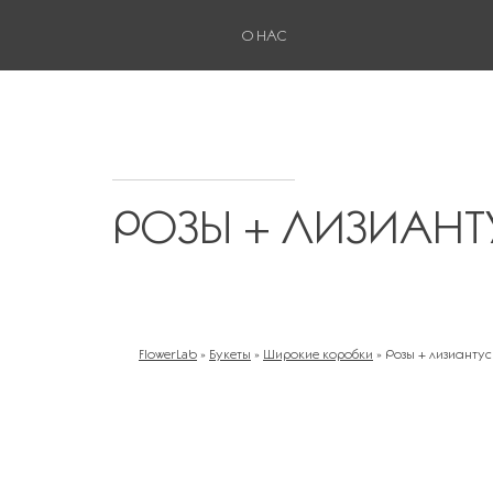
О НАС
РОЗЫ + ЛИЗИАНТ
FlowerLab
»
Букеты
»
Широкие коробки
»
Розы + лизиантус
ВЫ ЗДЕСЬ