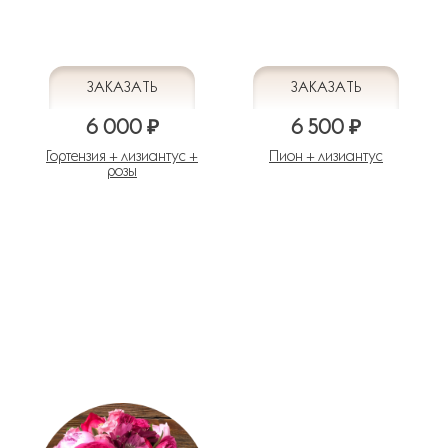
6 000 ₽
6 500 ₽
Гортензия + лизиантус +
Пион + лизиантус
розы