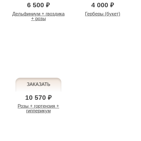
6 500 ₽
4 000 ₽
Дельфиниум + гвоздика
Герберы (букет)
+ розы
10 570 ₽
Розы + гортензия +
гипперикум