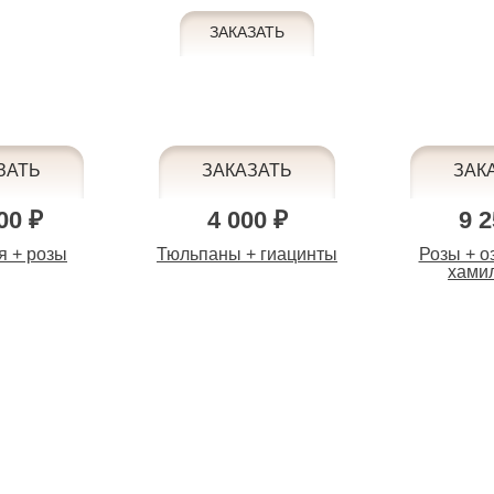
00 ₽
4 000 ₽
9 2
я + розы
Тюльпаны + гиацинты
Розы + о
хами