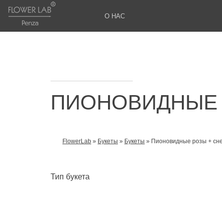
О НАС
ПИОНОВИДНЫЕ 
FlowerLab
»
Букеты
»
Букеты
»
Пионовидные розы + сн
ВЫ ЗДЕСЬ
Тип букета