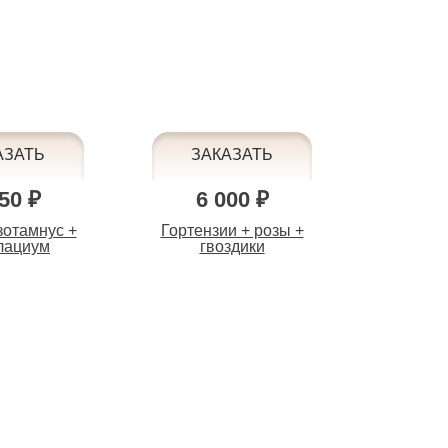
50 ₽
6 000 ₽
зотамнус +
Гортензии + розы +
лациум
гвоздики