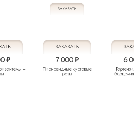
00 ₽
7 000 ₽
6 0
хризантемы +
Пионовидные кустовые
Гортензи
зы
розы
берцелия