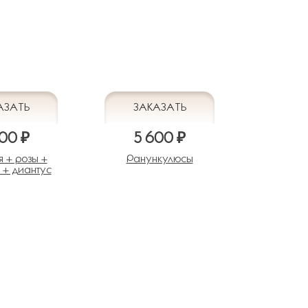
00 ₽
5 600 ₽
я + розы +
Ранункулюсы
 + диантус