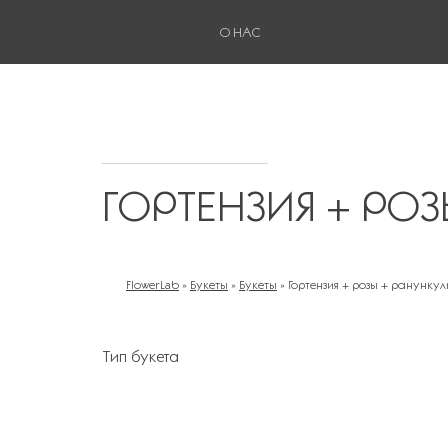
О НАС
ГОРТЕНЗИЯ + РО
FlowerLab
»
Букеты
»
Букеты
»
Гортензия + розы + ранунку
ВЫ ЗДЕСЬ
Тип букета