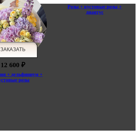
Розы + кустовые розы +
диантус
12 600 ₽
зия + дельфиниум +
устовые розы