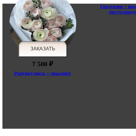
Гортензия + пи
питтоспору
7 500 ₽
Ранункулюсы + эвкалипт