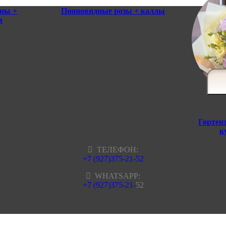
оны +
Пионовидные розы + каллы
м
Гортен
к
ТЕЛЕФОН:
+7 (927)375-21-52
WHATSAPP:
+7 (927)375-21-
52