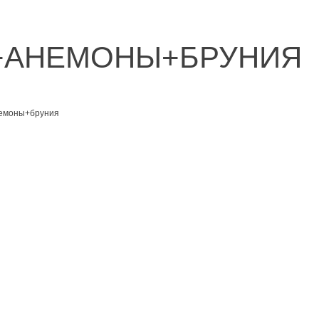
+АНЕМОНЫ+БРУНИЯ
емоны+бруния