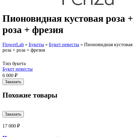
Пионовидная кустовая роза +
роза + фрезия
FlowerLab
»
Букеты
»
Букет невесты
»
Пионовидная кустовая
роза + роза + фрезия
Вы здесь
Тип букета
Букет невесты
6 000 ₽
Похожие товары
17 000 ₽