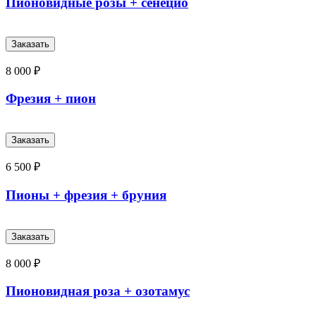
Пионовидные розы + сенецио
8 000 ₽
Фрезия + пион
6 500 ₽
Пионы + фрезия + бруния
8 000 ₽
Пионовидная роза + озотамус